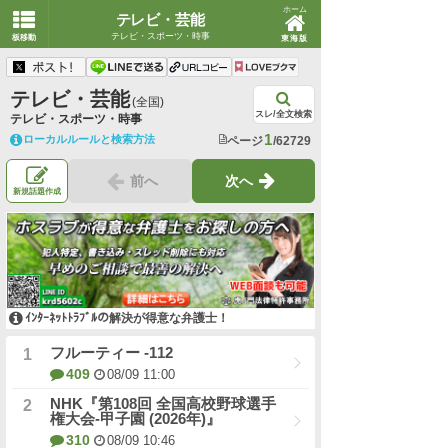
ホーム
テレビ・芸能
テレビ・スポーツ・時事
板移動
東海版
テレビ・芸能
(全国)
スレ/全文検索
テレビ・スポーツ・時事
1
ローカルルールと検索方法
ページ
/62729
前へ
次へ
新規話題作成
ｲﾝﾀｰﾈｯﾄﾄﾗﾌﾞﾙの解決が得意な弁護士！
フルーティー -112
409
08/09 11:00
NHK『第108回 全国高校野球選手
権大会-甲子園 (2026年)』
310
08/09 10:46