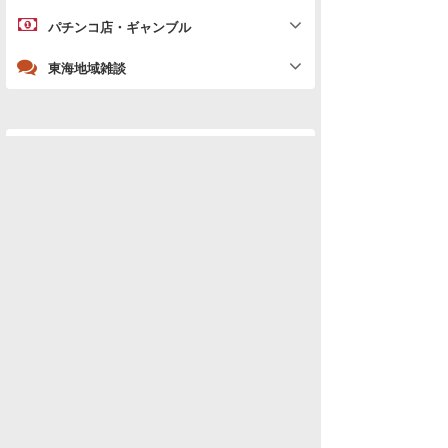
パチンコ店・ギャンブル
東海地域雑談
「
テレビ・スポーツ・時事」の新着スレ
データを取得できませんでした。
水商売男性
水商売女性
風俗関係
雑談関係
新着画像
ニュース
検索
東海トップ
雑談
テレビ・芸能
(全国)