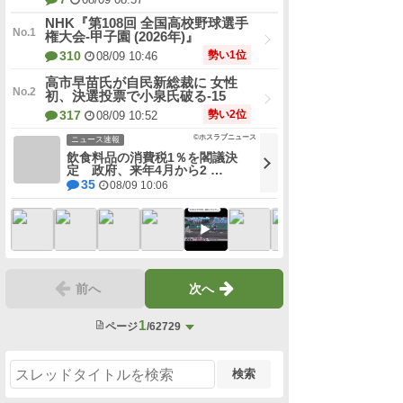
NHK『第108回 全国高校野球選手
権大会-甲子園 (2026年)』
勢い1位
310
08/09 10:46
高市早苗氏が自民新総裁に 女性
初、決選投票で小泉氏破る-15
勢い2位
317
08/09 10:52
©ホスラブニュース
ニュース速報
飲食料品の消費税1％を閣議決
定 政府、来年4月から2 …
35
08/09 10:06
前へ
次へ
1
ページ
/62729
検索