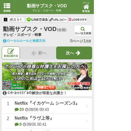
ホーム
動画サブスク・VOD
テレビ・スポーツ・時事
板移動
東海版
動画サブスク・VOD
(全国)
スレ/全文検索
テレビ・スポーツ・時事
1
ローカルルールと検索方法
ページ
/19
前へ
次へ
新規話題作成
ｲﾝﾀｰﾈｯﾄﾄﾗﾌﾞﾙの解決が得意な弁護士！
Netflix『イカゲーム シーズン3』
20
08/06 00:43
Netflix『ラヴ上等』
9
08/05 00:41