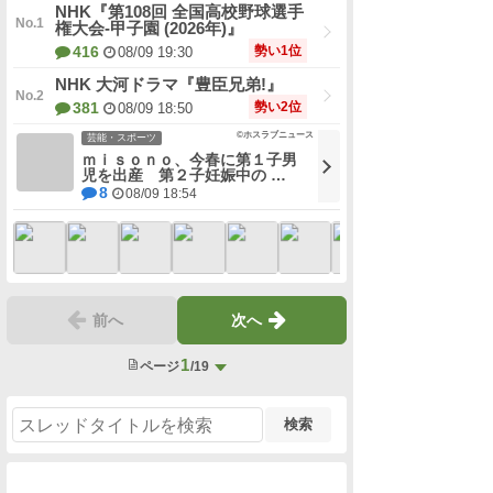
NHK『第108回 全国高校野球選手
権大会-甲子園 (2026年)』
勢い1位
416
08/09 19:30
NHK 大河ドラマ『豊臣兄弟!』
勢い2位
381
08/09 18:50
©ホスラブニュース
芸能・スポーツ
ｍｉｓｏｎｏ、今春に第１子男
児を出産 第２子妊娠中の …
8
08/09 18:54
前へ
次へ
1
ページ
/19
検索